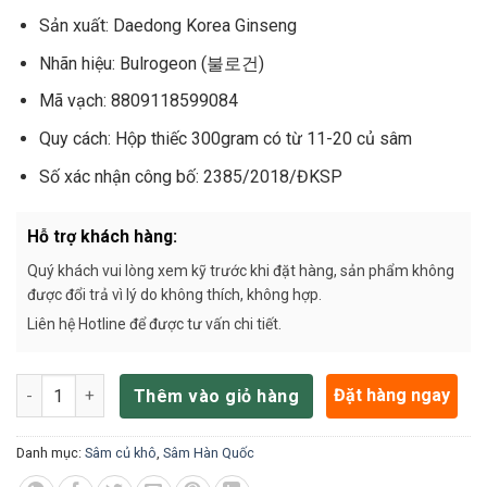
Sản xuất: Daedong Korea Ginseng
Nhãn hiệu: Bulrogeon (불로건)
Mã vạch: 8809118599084
Quy cách: Hộp thiếc 300gram có từ 11-20 củ sâm
Số xác nhận công bố: 2385/2018/ĐKSP
Hỗ trợ khách hàng:
Quý khách vui lòng xem kỹ trước khi đặt hàng, sản phẩm không
được đổi trả vì lý do không thích, không hợp.
Liên hệ Hotline để được tư vấn chi tiết.
Hồng sâm củ khô HQ Premium 37,5g (2-3 củ) – Daedong số lư
Đặt hàng ngay
Thêm vào giỏ hàng
Danh mục:
Sâm củ khô
,
Sâm Hàn Quốc