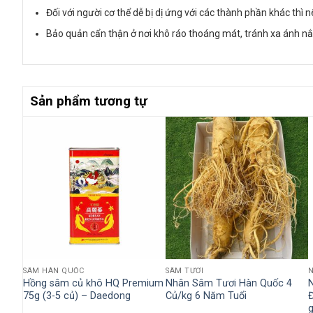
Đối với người cơ thể dễ bị dị ứng với các thành phần khác thì 
Bảo quản cẩn thận ở nơi khô ráo thoáng mát, tránh xa ánh nắ
Sản phẩm tương tự
SÂM HÀN QUỐC
SÂM TƯƠI
 9
Hồng sâm củ khô HQ Premium
Nhân Sâm Tươi Hàn Quốc 4
75g (3-5 củ) – Daedong
Củ/kg 6 Năm Tuổi
g