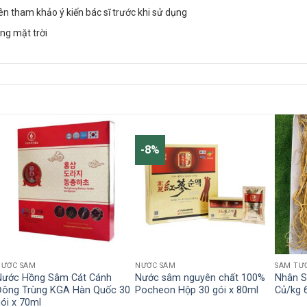
nên tham khảo ý kiến bác sĩ trước khi sử dụng
ng mặt trời
-8%
NƯỚC SÂM
NƯỚC SÂM
SÂM TƯ
Nước Hồng Sâm Cát Cánh
Nước sâm nguyên chất 100%
Nhân S
Đông Trùng KGA Hàn Quốc 30
Pocheon Hộp 30 gói x 80ml
Củ/kg 
ói x 70ml