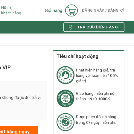
Hỗ trợ
Giỏ hàng
ĐĂNG NHẬP / ĐĂNG KÝ
khách hàng
TRA CỨU ĐƠN HÀNG
Tiêu chí hoạt động
ỗ VIP
Phát hiện hàng giả, trả
hàng và hoàn tiền 100%
giá trị.
Giao hàng miễn phí nội
 không được đổi trả vì
thành HN từ
1000K
.
Được phép đổi trả hàng
trong 07 ngày miễn phí.
 lượng
Đặt hàng ngay