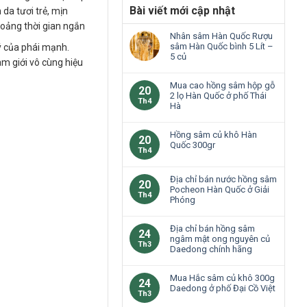
Bài viết mới cập nhật
 da tươi trẻ, mịn
hoảng thời gian ngắn
Nhân sâm Hàn Quốc Rượu
sâm Hàn Quốc bình 5 Lít –
ý của phái mạnh.
5 củ
am giới vô cùng hiệu
Mua cao hồng sâm hộp gỗ
20
2 lọ Hàn Quốc ở phố Thái
Th4
Hà
Hồng sâm củ khô Hàn
20
Quốc 300gr
Th4
Địa chỉ bán nước hồng sâm
20
Pocheon Hàn Quốc ở Giải
Th4
Phóng
Địa chỉ bán hồng sâm
24
ngâm mật ong nguyên củ
Th3
Daedong chính hãng
Mua Hắc sâm củ khô 300g
24
Daedong ở phố Đại Cồ Việt
Th3