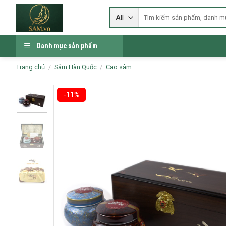
Skip
Tìm
to
kiếm:
content
Danh mục sản phẩm
Trang chủ
/
Sâm Hàn Quốc
/
Cao sâm
-11%