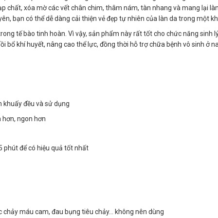
 tạp chất, xóa mờ các vết chân chim, thâm nám, tàn nhang và mang lại làn
, bạn có thể dễ dàng cải thiện vẻ đẹp tự nhiên của làn da trong một k
ong tế bào tinh hoàn. Vì vậy, sản phẩm này rất tốt cho chức năng sinh l
 bổ khí huyết, nâng cao thể lực, đồng thời hỗ trợ chữa bệnh vô sinh ở n
m khuấy đều và sử dụng
n hơn, ngon hơn
 phút để có hiệu quả tốt nhất
oặc chảy máu cam, đau bụng tiêu chảy… không nên dùng