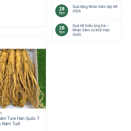
Quà tặng Nhân Sâm dịp tết
28
2026
Th1
Quà tết biếu ông bà –
28
Nhân Sâm củ khô Hàn
Th1
Quốc
ƠI
âm Tươi Hàn Quốc 7
6 Năm Tuổi