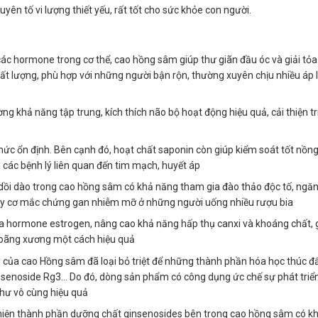
ên tố vi lượng thiết yếu, rất tốt cho sức khỏe con người.
 các hormone trong cơ thể, cao hồng sâm giúp thư giãn đầu óc và giải tỏa
ất lượng, phù hợp với những người bận rộn, thường xuyên chịu nhiều áp l
khả năng tập trung, kích thích não bộ hoạt động hiệu quả, cải thiện tr
mức ổn định. Bên cạnh đó, hoạt chất saponin còn giúp kiểm soát tốt nồng 
các bệnh lý liên quan đến tim mạch, huyết áp
dồi dào trong cao hồng sâm có khả năng tham gia đào thảo độc tố, ngăn 
guy cơ mắc chứng gan nhiễm mỡ ở những người uống nhiều rượu bia
a hormone estrogen, nâng cao khả năng hấp thụ canxi và khoáng chất, 
loãng xương một cách hiệu quả
kỳ của cao Hồng sâm đã loại bỏ triệt để những thành phần hóa học thúc đẩ
nsenoside Rg3… Do đó, dòng sản phẩm có công dụng ức chế sự phát triển
thư vô cùng hiệu quả
t hiện thành phần dưỡng chất ginsenosides bên trong cao hồng sâm có 