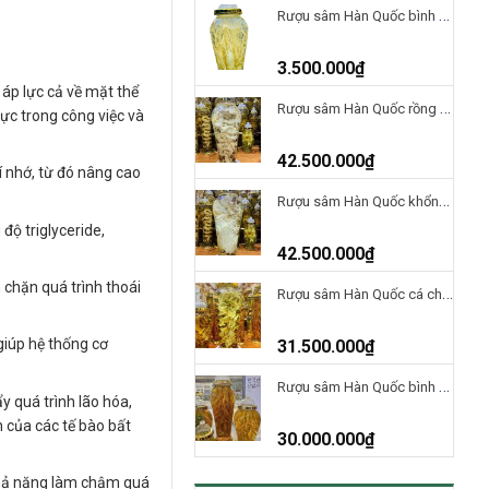
Rượu sâm Hàn Quốc bình 5 Lít – 3 củ sâm
3.500.000
₫
 áp lực cả về mặt thể
Rượu sâm Hàn Quốc rồng vàng phú quý 41 lít
ực trong công việc và
42.500.000
₫
í nhớ, từ đó nâng cao
Rượu sâm Hàn Quốc khổng tước uyên ương 41 lít
độ triglyceride,
42.500.000
₫
chặn quá trình thoái
Rượu sâm Hàn Quốc cá chép hóa rồng bình 41 lít
giúp hệ thống cơ
31.500.000
₫
Rượu sâm Hàn Quốc bình 41 Lít
y quá trình lão hóa,
 của các tế bào bất
30.000.000
₫
khả năng làm chậm quá