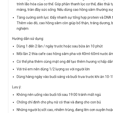
trình lão hóa của cơ thể. Góp phần thanh lọc cơ thể, đào thải
màng, tràn đầy sức sống. Nếu dùng cao hồng sâm thường xuyên
Tăng cường sinh lực: Đẩy nhanh sự tổng hợp protein và DNA tr
Thêm vào đó, cao hồng sâm còn giúp bổ thận, tráng dương, bồi
nghiệm
Hướng dẫn sử dụng:
Dùng 1 đến 2 lần / ngày trước hoặc sau bữa ăn 10 phút
Mỗi lần 2 thìa cafe cao hồng sâm pha với 40ml-60ml nước ấ
Có thể pha thêm cùng mật ong để tạo thêm hương vị hấp dẫ
Với trẻ em nên dùng 1/2 lượng so với người lớn
Dùng hàng ngày vào buổi sáng và buổi trưa trước khi ăn 10-15
Lưu ý:
Không nên uống vào buổi tối sau 19:00 tránh mất ngủ
Chống chỉ định cho phụ nữ có thai và đang cho con bú
Những người bị sốt cao, nhiễm trùng, đang lên cơn suyễn h