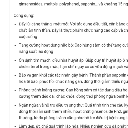
ginsenosides, maltols, polyphenol, saponin… và khoảng 15 nguy
Công dụng:
Đẩy lùi căng thẳng, mệt mỏi: Với tác dụng điều tiết, cân bằng
chất lẫn tinh thần. Đây là thực phẩm chức năng cao cấp và ch
cuộc sống
Tăng cường hoạt động não bộ: Cao hồng sâm có thể tăng cường 
năng suất lao động
Ổn định tim mạch, điều hòa huyết áp: Giúp duy trì huyết áp ở 
cholesterol trong máu, hạn chế nguy cơ xơ vữa động mạch và 
Bảo vệ gan khỏi các tác nhân gây bệnh: Thành phần saponin 
hóa tế bào, phục hồi chức năng gan, đồng thời giảm thiểu n
Phòng tránh loãng xương: Cao hồng sâm có tác dụng điều hò
xương thêm dẻo dai, chắc khỏe, đồng thời phòng ngừa bệnh 
Ngăn ngừa và hỗ trợ điều trị ung thư: Quá trình tinh chế cầu 
đồng thời sản sinh thêm nhiều hoạt chất ginsenoside Rh2, gi
thường, từ đó phòng tránh cũng như hỗ trợ điều trị bệnh ung 
Làm đẹp, ức chế quá trình lão hóa: Nhiều nghiên cứu đã phá