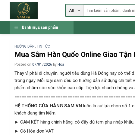
Skip
Tìm
to
kiếm:
content
Danh mục sản phẩm
HƯỚNG DẪN
TIN TỨC
,
Mua Sâm Hàn Quốc Online Giao Tận 
Posted on
07/01/2026
by
Hoa
Thay vì phải di chuyển, người tiêu dùng Hà Đông nay có thể
trong ngày. Mỗi loại sâm đều có hướng dẫn sử dụng chi tiết và
phẩm chăm sóc sức khỏe cao cấp. Tiện lợi, nhanh chóng và a
==================================================
HỆ THỐNG CỬA HÀNG SAM.VN
luôn là sự lựa chọn số 1
khách đang tìm kiếm.
► CAM KẾT hàng chính hãng, có đầy đủ tem phụ nhập khẩu,
► Có Hóa đơn VAT