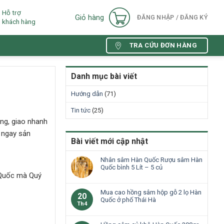
Hỗ trợ
Giỏ hàng
ĐĂNG NHẬP / ĐĂNG KÝ
khách hàng
TRA CỨU ĐƠN HÀNG
Danh mục bài viết
Hướng dẫn
(71)
Tin tức
(25)
ng, giao nhanh
ó ngay sản
Bài viết mới cập nhật
Nhân sâm Hàn Quốc Rượu sâm Hàn
Quốc bình 5 Lít – 5 củ
n Quốc mà Quý
Mua cao hồng sâm hộp gỗ 2 lọ Hàn
20
Quốc ở phố Thái Hà
Th4