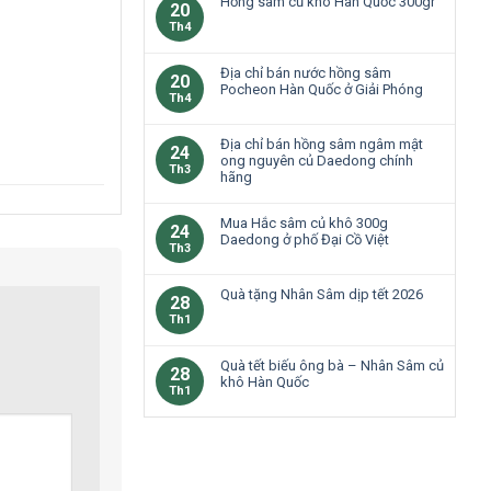
Hồng sâm củ khô Hàn Quốc 300gr
20
Th4
Địa chỉ bán nước hồng sâm
20
Pocheon Hàn Quốc ở Giải Phóng
Th4
Địa chỉ bán hồng sâm ngâm mật
24
ong nguyên củ Daedong chính
Th3
hãng
Mua Hắc sâm củ khô 300g
24
Daedong ở phố Đại Cồ Việt
Th3
Quà tặng Nhân Sâm dịp tết 2026
28
Th1
Quà tết biếu ông bà – Nhân Sâm củ
28
khô Hàn Quốc
Th1