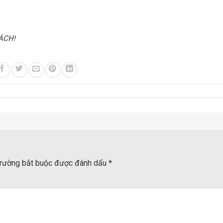
ÁCH!
rường bắt buộc được đánh dấu
*