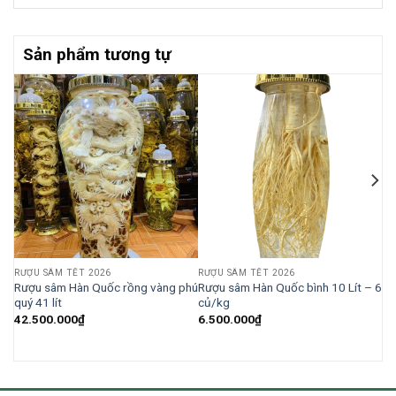
Sản phẩm tương tự
RƯỢU SÂM TẾT 2026
RƯỢU SÂM TẾT 2026
 5
Rượu sâm Hàn Quốc rồng vàng phú
Rượu sâm Hàn Quốc bình 10 Lít – 6
quý 41 lít
củ/kg
42.500.000
₫
6.500.000
₫