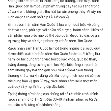
Không chỉ đơn thuần là thức uống bổ dưỡng, bình rượu sâm
Hàn Quốc còn là một vật phẩm trưng bày tạo sự sang trọng
và xa xỉ cho không gian, thu hút tài vận phong thủy. Vì vậy, nó
luôn được săn đón mỗi dịp Lễ Tết cận kề.
Bình rượu nhân sâm Hàn Quốc là lựa chọn quà biếu vô cùng
chất và sang, phù hợp với nhiều đối tượng, hoàn cảnh. Hiếm có
sản phẩm quà biếu nào có thể bảo quản được lâu dài, có giá
trị trưng bày và sử dụng như rượu nhân sâm Hàn Quốc.
Rượu nhân sâm Hàn Quốc là một trong những loại rượu quý,
được chiết xuất từ nhân sâm Hàn Quốc 6 năm tuổi trồng lâu
năm, có tác dụng trong việc bồi bổ sức khỏe, giúp bổ thận,
tráng dương, tăng cường sinh lực. Đặc biệt rằng, rượu nhân
sâm không gây hại cho gan như một số loại rượu thông
thường khác, mà khi dùng với liều lượng thích hợp, nó còn có
tác dụng bảo vệ gan. Vì vậy, rượu nhân sâm sẽ là một món
quà quý và ý nghĩa trong dịp đặc biệt.
Tại hệ thống cửa hàng của chúng tôi có rất nhiều mẫu bình
rượu sâm nhỏ từ 1 – 2 lít đến 30-40 lít nhằm phục vụ tối đa
nhu cầu biếu tặng của khách hàng.