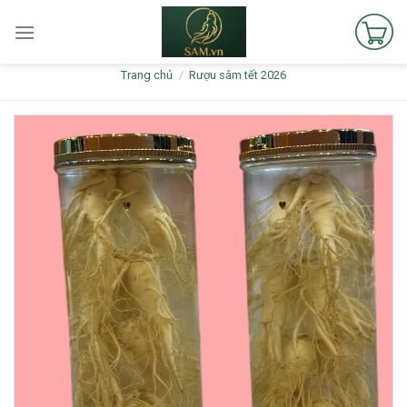
Skip
to
content
Trang chủ
/
Rượu sâm tết 2026