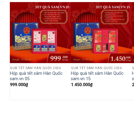
QUÀ TẾT SÂM HÀN QUỐC 2026
QUÀ TẾT SÂM HÀN QUỐC 2026
Q
c
Hộp quà tết sâm Hàn Quốc
Hộp quà tết sâm Hàn Quốc
sam.vn 05
sam.vn 15
999.000
₫
1.450.000
₫