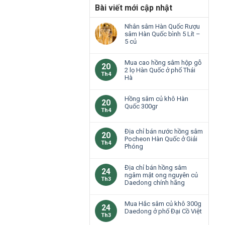
Bài viết mới cập nhật
Nhân sâm Hàn Quốc Rượu
sâm Hàn Quốc bình 5 Lít –
5 củ
Mua cao hồng sâm hộp gỗ
20
2 lọ Hàn Quốc ở phố Thái
Th4
Hà
Hồng sâm củ khô Hàn
20
Quốc 300gr
Th4
Địa chỉ bán nước hồng sâm
20
Pocheon Hàn Quốc ở Giải
Th4
Phóng
Địa chỉ bán hồng sâm
24
ngâm mật ong nguyên củ
Th3
Daedong chính hãng
Mua Hắc sâm củ khô 300g
24
Daedong ở phố Đại Cồ Việt
Th3