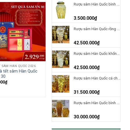
Rượu sâm Hàn Quốc bình 5 Lít – 3 củ sâm
3.500.000
₫
Rượu sâm Hàn Quốc rồng vàng phú quý 41 lít
42.500.000
₫
Rượu sâm Hàn Quốc khổng tước uyên ương 41 lít
T SÂM HÀN QUỐC 2026
42.500.000
₫
à tết sâm Hàn Quốc
 30
Rượu sâm Hàn Quốc cá chép hóa rồng bình 41 lít
000
₫
31.500.000
₫
Rượu sâm Hàn Quốc bình 41 Lít
30.000.000
₫