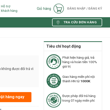
Hỗ trợ
Giỏ hàng
ĐĂNG NHẬP / ĐĂNG KÝ
khách hàng
TRA CỨU ĐƠN HÀNG
Tiêu chí hoạt động
Phát hiện hàng giả, trả
hàng và hoàn tiền 100%
giá trị.
 không được đổi trả vì
Giao hàng miễn phí nội
thành HN từ
1000K
.
Được phép đổi trả hàng
Đặt hàng ngay
trong 07 ngày miễn phí.
6